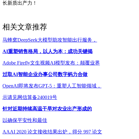
长新质出产力！
相关文章推荐
马蜂窝DeepSeek大模型助攻智能出行服务，
AI重塑销售格局，以人为本：成功关键揭
Adobe Firefly文生视频AI模型发布：颠覆业界
过取AI智能企业办事公司数字蚂力合做
OpenAI即将发布GPT-5：重塑人工智能领域，
示请见网信算备240019号
针对近期持续高温干旱对农业出产形成的
以确保平安性和最佳
AAAI 2020 论文接收结果出炉，得分 997 论文